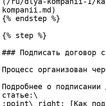
(/ru/dlya-kompanii-1/ka
kompanii.md)

{% endstep %}

{% step %}

### Подписать договор с
Процесс организован чер
Подробнее о подписании 
статье:\

:point\_right: [Как под