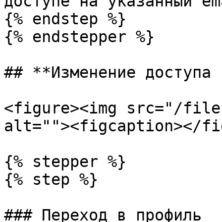
доступе на указанный ema
{% endstep %}

{% endstepper %}

## **Изменение доступа 
<figure><img src="/file
alt=""><figcaption></fi
{% stepper %}

{% step %}

### Переход в профиль
