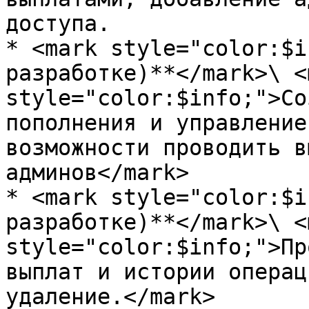
доступа.

* <mark style="color:$i
разработке)**</mark>\ <m
style="color:$info;">Со
пополнения и управление
возможности проводить в
админов</mark>

* <mark style="color:$i
разработке)**</mark>\ <m
style="color:$info;">Пр
выплат и истории операц
удаление.</mark>
