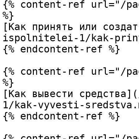
{% content-ref url="/pa
%}

[Как принять или создат
ispolnitelei-1/kak-prin
{% endcontent-ref %}

{% content-ref url="/pa
%}

[Как вывести средства](
1/kak-vyvesti-sredstva.m
{% endcontent-ref %}

{% content-ref url="/pa