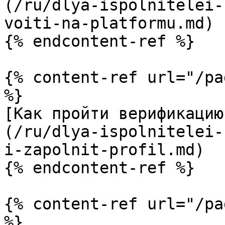
(/ru/dlya-ispolnitelei-
voiti-na-platformu.md)

{% endcontent-ref %}

{% content-ref url="/pa
%}

[Как пройти верификацию
(/ru/dlya-ispolnitelei-
i-zapolnit-profil.md)

{% endcontent-ref %}

{% content-ref url="/pa
%}
