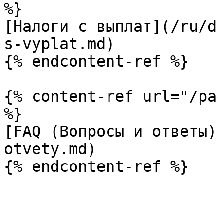
%}

[Налоги с выплат](/ru/d
s-vyplat.md)

{% endcontent-ref %}

{% content-ref url="/pa
%}

[FAQ (Вопросы и ответы)
otvety.md)
